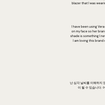
blazer that I was wear
I have been using Vera 
on my face so her brand
shade is something I nev
I am loving this brand
난 심각 날씨를 이해하지 
이 될 수 있습니다.