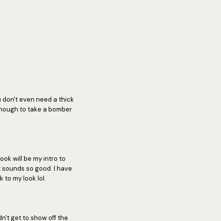
 don't even need a thick
 enough to take a bomber
ok will be my intro to
t sounds so good. I have
 to my look lol.
n't get to show off the