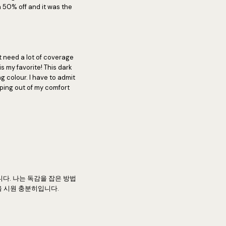
a 50% off and it was the
t need a lot of coverage
s my favorite! This dark
g colour. I have to admit
pping out of my comfort
다. 나는 독감을 잡은 방법
을 시원 충분히입니다.