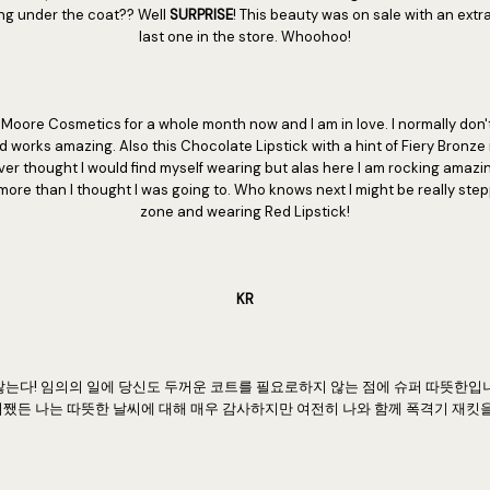
ing under the coat?? Well
SURPRISE
! This beauty was on sale with an extr
last one in the store. Whoohoo!
Moore Cosmetics for a whole month now and I am in love. I normally don'
 works amazing. Also this Chocolate Lipstick with a hint of Fiery Bronze i
er thought I would find myself wearing but alas here I am rocking amazin
 more than I thought I was going to. Who knows next I might be really ste
zone and wearing Red Lipstick!
KR
않는다! 임의의 일에 당신도 두꺼운 코트를 필요로하지 않는 점에 슈퍼 따뜻한입니
 어쨌든 나는 따뜻한 날씨에 대해 매우 감사하지만 여전히 나와 함께 폭격기 재킷