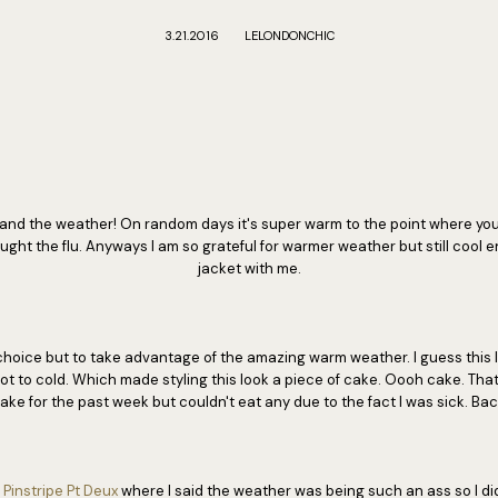
3.21.2016
LELONDONCHIC
and the weather! On random days it's super warm to the point where you
ught the flu. Anyways I am so grateful for warmer weather but still cool
jacket with me.
 choice but to take advantage of the amazing warm weather. I guess this lo
not to cold. Which made styling this look a piece of cake. Oooh cake. Tha
ke for the past week but couldn't eat any due to the fact I was sick. Back
y
Pinstripe Pt Deux
where I said the weather was being such an ass so I did