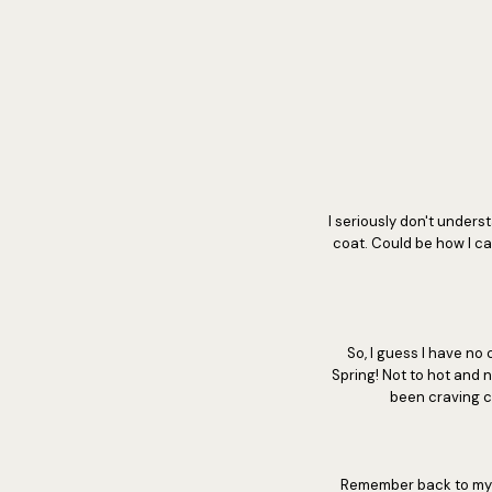
I
seriously don't underst
coat. Could be how I ca
So, I guess I have no
Spring! Not to hot and 
been craving ca
Remember back to m